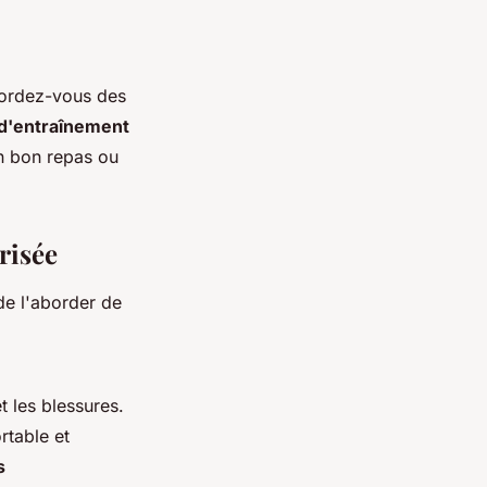
cordez-vous des
d'entraînement
un bon repas ou
risée
de l'aborder de
t les blessures.
rtable et
s