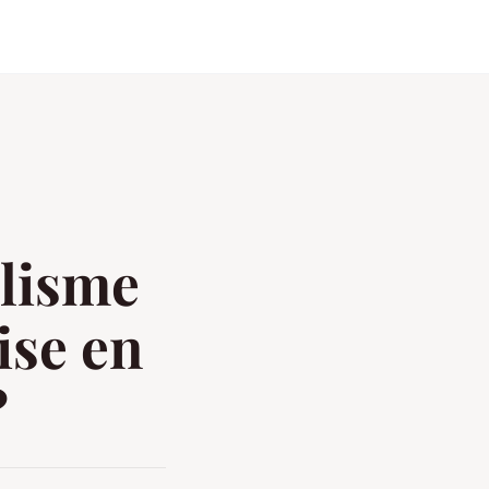
clisme
ise en
?