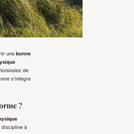
nir une
bonne
hysique
hoisissiez de
lisme s'intègre
forme ?
physique
 discipline à