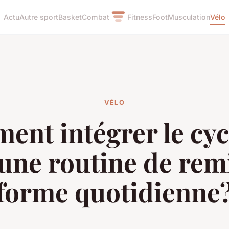
Actu
Autre sport
Basket
Combat
Fitness
Foot
Musculation
Vélo
VÉLO
nt intégrer le cy
une routine de rem
forme quotidienne