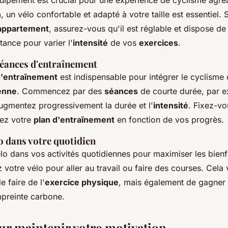
quipement est crucial pour une expérience de cyclisme agréa
n
, un vélo confortable et adapté à votre taille est essentiel.
'appartement
, assurez-vous qu'il est réglable et dispose de 
tance pour varier l'
intensité
de vos
exercices
.
séances d'entraînement
d'entraînement
est indispensable pour intégrer le cyclisme
ienne
. Commencez par des
séances
de courte durée, par 
augmentez progressivement la durée et l'
intensité
. Fixez-v
stez votre
plan d'entraînement
en fonction de vos progrès.
lo dans votre quotidien
lo dans vos activités quotidiennes pour maximiser les bienfa
z votre vélo pour aller au travail ou faire des courses. Cel
 faire de l'
exercice physique
, mais également de gagner
mpreinte carbone.
ur maintenir votre motivation