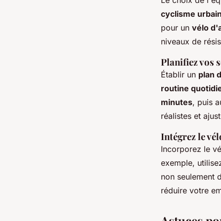
Le choix de l'é
cyclisme urbai
pour un
vélo d
niveaux de résis
Planifiez vos 
Établir un
plan 
routine quotid
minutes
, puis 
réalistes et aju
Intégrez le vé
Incorporez le vé
exemple, utilise
non seulement de
réduire votre e
Astuces po