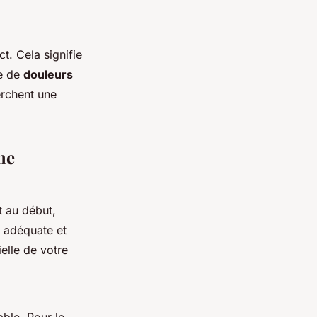
t. Cela signifie
ue de
douleurs
erchent une
ne
t au début,
n adéquate et
elle de votre