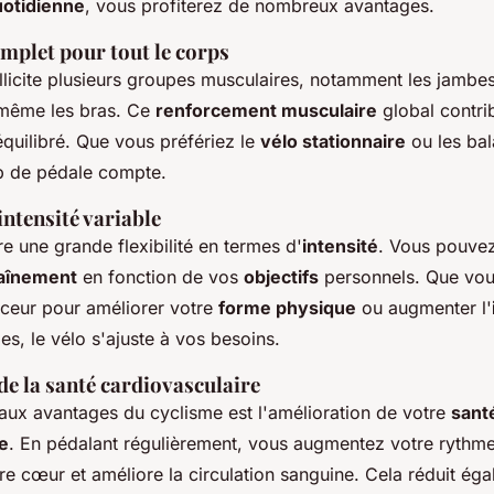
uotidienne
, vous profiterez de nombreux avantages.
mplet pour tout le corps
llicite plusieurs groupes musculaires, notamment les jambes
même les bras. Ce
renforcement musculaire
global contri
équilibré. Que vous préfériez le
vélo stationnaire
ou les bal
p de pédale compte.
intensité variable
re une grande flexibilité en termes d'
intensité
. Vous pouve
raînement
en fonction de vos
objectifs
personnels. Que vou
uceur pour améliorer votre
forme physique
ou augmenter l'
ies, le vélo s'ajuste à vos besoins.
de la santé cardiovasculaire
paux avantages du cyclisme est l'amélioration de votre
sant
e
. En pédalant régulièrement, vous augmentez votre rythme
re cœur et améliore la circulation sanguine. Cela réduit éga