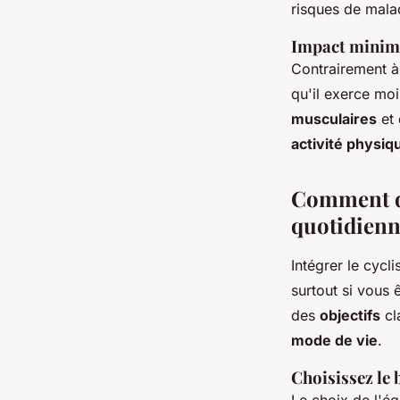
risques de mala
Impact minima
Contrairement à
qu'il exerce moi
musculaires
et 
activité physiq
Comment dé
quotidienn
Intégrer le cyc
surtout si vous 
des
objectifs
cl
mode de vie
.
Choisissez le