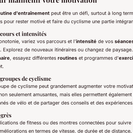
outine d'entraînement
peut être un défi, surtout à long term
 pour rester motivé et faire du cyclisme une partie intégran
cours et intensités
onotonie, variez vos parcours et l'
intensité
de vos
séance
. Explorez de nouveaux itinéraires ou changez de paysage. 
naire
, essayez différentes
routines
et programmes d'
exerc
t.
 groupes de cyclisme
oupe de cyclisme peut grandement augmenter votre motivati
non seulement amusantes, mais elles permettent également
nnés de vélo et de partager des conseils et des expériences
ogrès
plications de fitness ou des montres connectées pour suivre
méliorations en termes de vitesse, de durée et de distance,