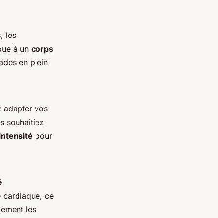
, les
bue à un
corps
ades en plein
z adapter vos
s souhaitiez
intensité
pour
é
 cardiaque, ce
lement les