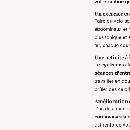
votre
routine q
Un exercice co
Faire du vélo so
abdominaux et 
plus tonique et 
air, chaque cou
Une activité à 
Le
cyclisme
off
séances d'ent
travailler en do
brûler des calor
Amélioration 
L'un des princi
cardiovasculair
qui renforce vot