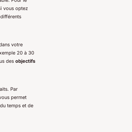
ble. Pour le
 Si vous optez
différents
 dans votre
exemple 20 à 30
ous des
objectifs
its. Par
a vous permet
 du temps et de