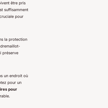
ivent être pris
est suffisamment
 cruciale pour
s la protection
dremaillot-
ui préserve
s un endroit où
Optez pour un
ires pour
rable.