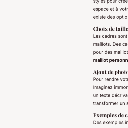
styles pour cré
espace et à votr
existe des optio
Choix de taille
Les cadres sont 
maillots. Des ca
pour des maillo
maillot personn
Ajout de photo
Pour rendre vot
Imaginez immort
un texte décriv
transformer un s
Exemples de c
Des exemples in