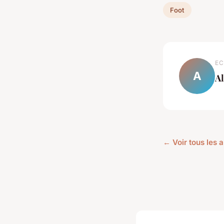
Foot
EC
A
Al
← Voir tous les a