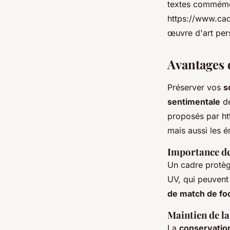
textes commémor
https://www.cad
œuvre d'art pers
Avantages 
Préserver vos
s
sentimentale
de
proposés par ht
mais aussi les é
Importance de
Un cadre protèg
UV, qui peuvent 
de match de fo
Maintien de la
La
conservation