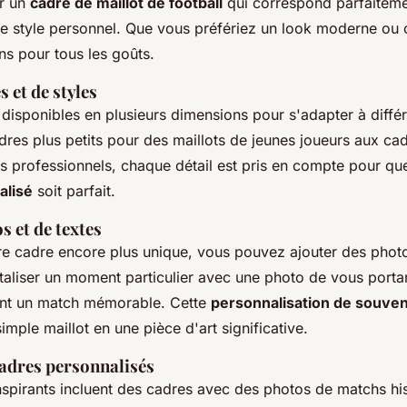
er un
cadre de maillot de football
qui correspond parfaiteme
e style personnel. Que vous préfériez un look moderne ou c
ns pour tous les goûts.
s et de styles
disponibles en plusieurs dimensions pour s'adapter à diffé
dres plus petits pour des maillots de jeunes joueurs aux ca
ts professionnels, chaque détail est pris en compte pour qu
alisé
soit parfait.
s et de textes
re cadre encore plus unique, vous pouvez ajouter des photo
aliser un moment particulier avec une photo de vous portan
ant un match mémorable. Cette
personnalisation de souven
imple maillot en une pièce d'art significative.
adres personnalisés
spirants incluent des cadres avec des photos de matchs his