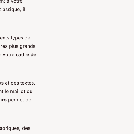
nt à votre
lassique, il
rents types de
dres plus grands
e votre
cadre de
s et des textes.
t le maillot ou
irs
permet de
toriques, des