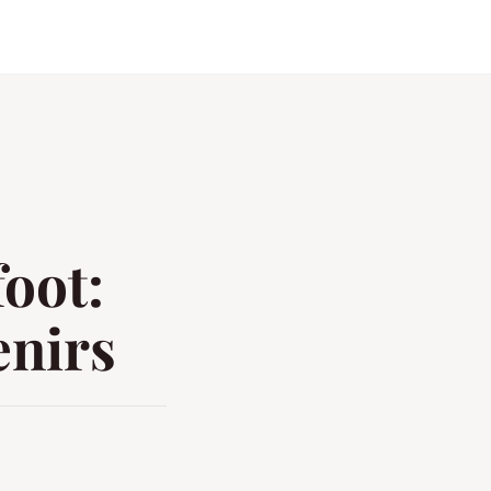
foot:
enirs