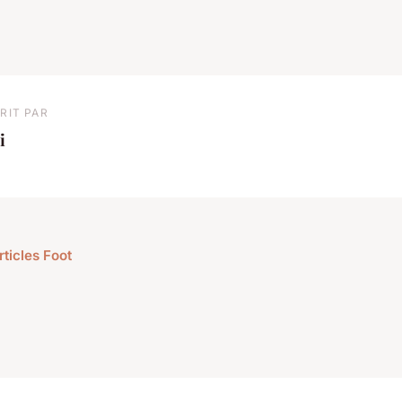
RIT PAR
i
rticles Foot