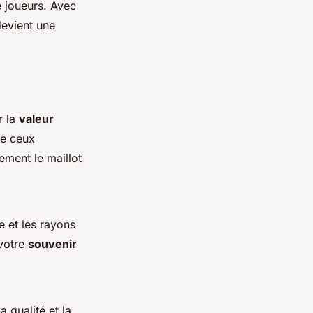
 joueurs. Avec
evient une
r la
valeur
me ceux
ment le maillot
e et les rayons
 votre
souvenir
 qualité et la