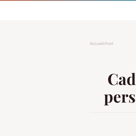
Accueil
›
Foot
Cadr
pers