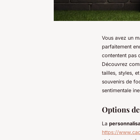
Vous avez un ma
parfaitement enc
contentent pas d
Découvrez comme
tailles, styles,
souvenirs de foo
sentimentale ine
Options de
La
personnalisa
https://www.cad