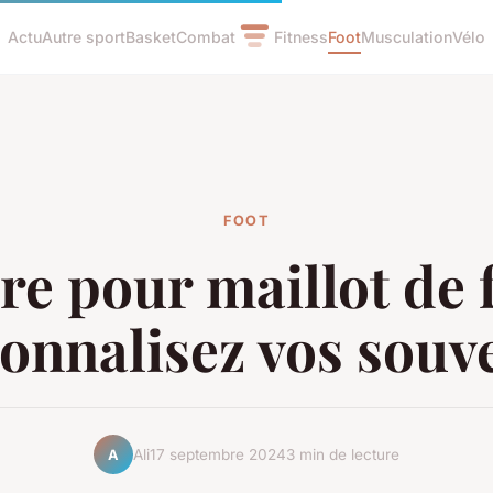
Actu
Autre sport
Basket
Combat
Fitness
Foot
Musculation
Vélo
FOOT
e pour maillot de 
onnalisez vos souv
Ali
17 septembre 2024
3 min de lecture
A