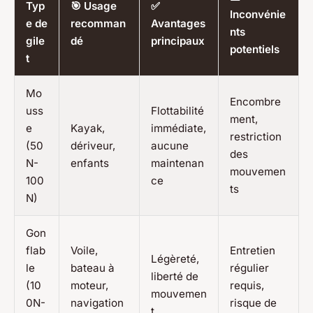
Typ
🎯 Usage
✅
Inconvénie
e de
recomman
Avantages
nts
gile
dé
principaux
potentiels
t
Mo
Encombre
uss
Flottabilité
ment,
e
Kayak,
immédiate,
restriction
(50
dériveur,
aucune
des
N-
enfants
maintenan
mouvemen
100
ce
ts
N)
Gon
flab
Voile,
Entretien
Légèreté,
le
bateau à
régulier
liberté de
(10
moteur,
requis,
mouvemen
0N-
navigation
risque de
t