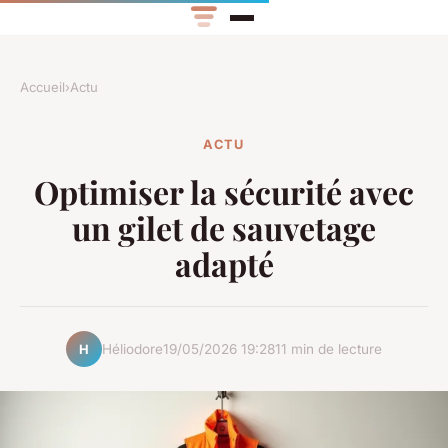
Accueil
›
Actu
ACTU
Optimiser la sécurité avec
un gilet de sauvetage
adapté
Héliodore
19/05/2026 19:28
11 min de lecture
H